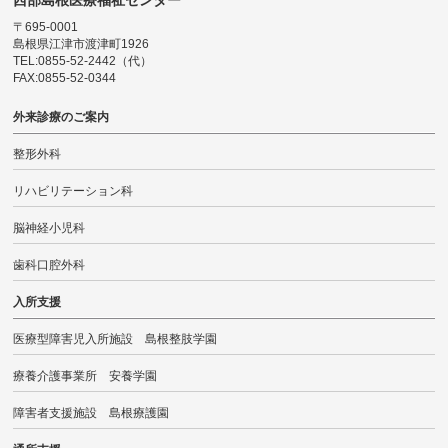
西部島根医療福祉センター
〒695-0001
島根県江津市渡津町1926
TEL:0855-52-2442（代）
FAX:0855-52-0344
外来診療のご案内
整形外科
リハビリテーション科
脳神経小児科
歯科口腔外科
入所支援
医療型障害児入所施設 島根整肢学園
療養介護事業所 安養学園
障害者支援施設 島根療護園