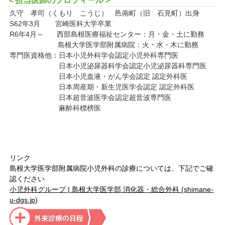
＜担当医師のプロフィール＞
久守 孝司（くもり こうじ） 邑南町（旧 石見町）出身
S62年3月 宮崎医科大学卒業
R6年4月～ 西部島根医療福祉センター：月・金・土に勤務
島根大学医学部附属病院：火・水・木に勤務
専門医資格他：日本小児外科学会認定小児外科専門医
日本小児泌尿器科学会認定小児泌尿器科専門医
日本小児血液・がん学会認定 認定外科医
日本周産期・新生児医学会認定 認定外科医
日本超音波医学会認定超音波専門医
麻酔科標榜医
リンク
島根大学医学部附属病院小児外科の診療については、下記で
ご確
認ください
小児外科グループ | 島根大学医学部 消化器・総合外科 (shimane-
u-dgs.jp)