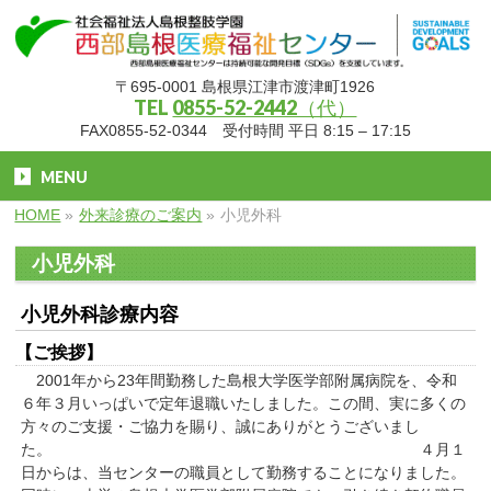
〒695-0001 島根県江津市渡津町1926
TEL
0855-52-2442（代）
FAX0855-52-0344 受付時間 平日 8:15 – 17:15
MENU
HOME
»
外来診療のご案内
»
小児外科
小児外科
小児外科
診療内容
【ご挨拶】
2001年から23年間勤務した島根大学医学部附属病院を、令和
６年３月いっぱいで定年退職いたしました。この間、実に多くの
方々のご支援・ご協力を賜り、誠にありがとうございまし
た。 ４月１
日からは、当センターの職員として勤務することになりました。