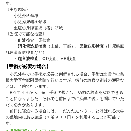
す。
《主な領域》
小児外科領域
小児泌尿器科領域
重症心身障害児（者）領域
《当院で可能な検査》
・血液検査、尿検査
・消化管造影検査
（上部、下部）、
尿路造影検査
（排尿時膀
胱尿道造影検査など）
・超音波検査
、CT検査、MRI検査
【手術が必要な場合】
小児外科での手術が必要と判断される場合、手術は出雲市の島
根大学医学部附属病院で行いますが、術前の診察や術後の通院な
どは、当院で行います。
R６年４月から、短い手術の場合は、術前の検査を省略できる
ことになりました。それでも前日までに麻酔の説明を聞いていた
だく必要があります。
前日に宿泊する場合には、「だんだんハウス」と呼ばれる大学
の敷地内にある施設（１泊９００円）を利用することが可能で
す。