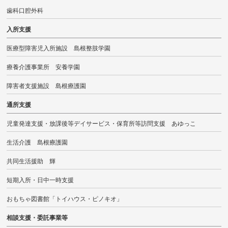
歯科口腔外科
入所支援
医療型障害児入所施設 島根整肢学園
療養介護事業所 安養学園
障害者支援施設 島根療護園
通所支援
児童発達支援・放課後等デイサービス・保育所等訪問支援 あゆっこ
生活介護 島根療護園
共同生活援助 輝
短期入所・日中一時支援
おもちゃ図書館「トイハウス・ピノキオ」
相談支援・委託事業等